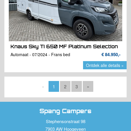
Knaus Sky TI 650 MF Platinum Selection
€ 84.950,-
Automaat - 07/2024 - Frans bed
Ontdek alle details »
«
1
2
3
»
Spang Campers
Stephensonstraat 98
7903 AW Hoogeveen